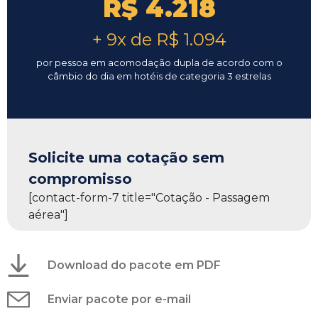
R$ 4.218
+ 9x de R$ 1.094
por pessoa em acomodação dupla de acordo com o
câmbio do dia em hotéis de categoria 3 estrelas
Solicite uma cotação sem
compromisso
[contact-form-7 title="Cotação - Passagem
aérea"]
Download do pacote em PDF
Enviar pacote por e-mail