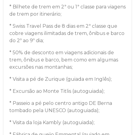
*
Bilhete de trem em 2ª ou 1ª classe para viagens
de trem por itinerário;
*
Swiss Travel Pass de 8 dias em 2ª classe que
cobre viagens ilimitadas de trem, ônibus e barco
do 2º ao 9º dia;
*
50% de desconto em viagens adicionais de
trem, ônibus e barco, bem como em algumas
excursões nas montanhas;
*
Visita a pé de Zurique (guiada em Inglês);
*
Excursão ao Monte Titlis (autoguiada);
*
Passeio a pé pelo centro antigo DE Berna
tombado pela UNESCO (autoguiada);
*
Visita da loja Kambly (autoguiada);
*
Fábrica de queijo Emmental (guiado em