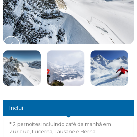
Inclui
*
2 pernoites incluindo café da manhã em
Zurique, Lucerna, Lausane e Berna;