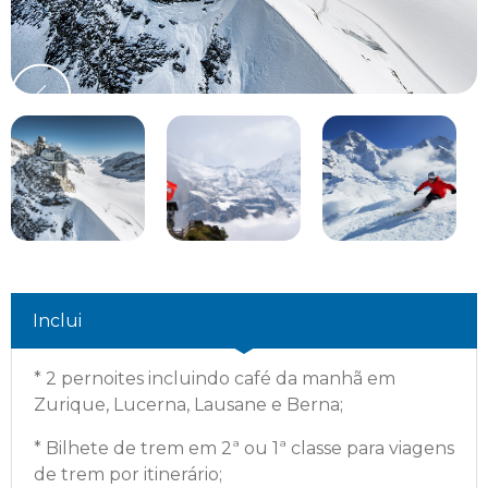
Inclui
*
2 pernoites incluindo café da manhã em
Zurique, Lucerna, Lausane e Berna;
*
Bilhete de trem em 2ª ou 1ª classe para viagens
de trem por itinerário;