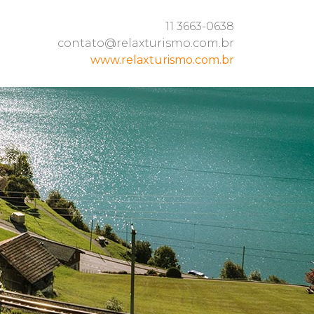
11 3663-0638
contato@relaxturismo.com.br
www.relaxturismo.com.br