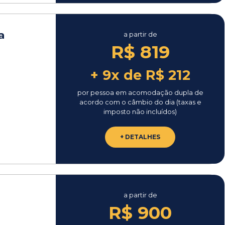
a
a partir de
R$ 819
+ 9x de R$ 212
por pessoa em acomodação dupla de
acordo com o câmbio do dia (taxas e
imposto não incluídos)
+ DETALHES
a partir de
R$ 900