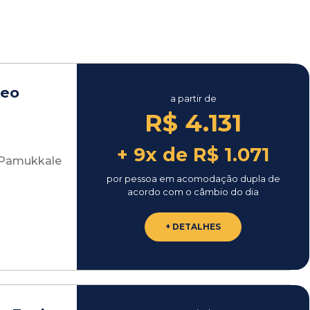
reo
a partir de
R$ 4.131
+ 9x de R$ 1.071
- Pamukkale
por pessoa em acomodação dupla de
acordo com o câmbio do dia
+ DETALHES