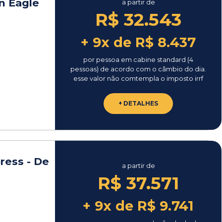
n Eagle
a partir de
R$ 32.543
+ 9x de R$ 8.437
por pessoa em cabine standard (4
pessoas) de acordo com o câmbio do dia.
esse valor não comtempla o imposto irrf
+ DETALHES
ress - De
a partir de
R$ 37.571
+ 9x de R$ 9.741