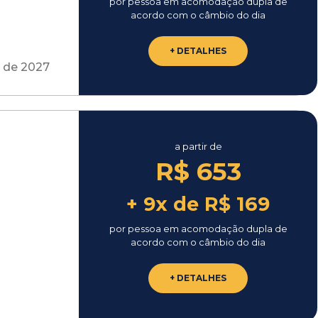
por pessoa em acomodação dupla de
acordo com o câmbio do dia
+ DETALHES
 de 2027
a partir de
R$ 653
+ 9x de R$ 169
por pessoa em acomodação dupla de
acordo com o câmbio do dia
+ DETALHES