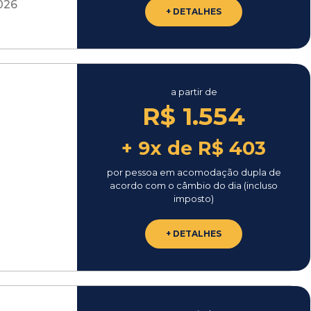
026
+ DETALHES
a partir de
R$ 1.554
+ 9x de R$ 403
por pessoa em acomodação dupla de
acordo com o câmbio do dia (incluso
imposto)
+ DETALHES