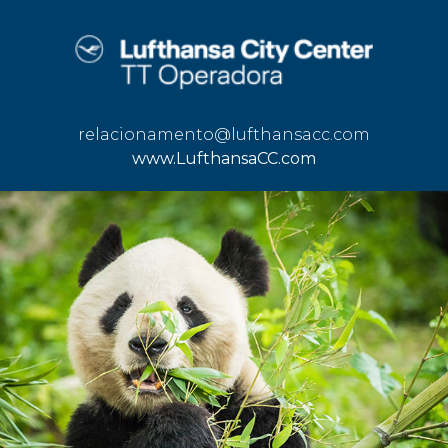
relacionamento@lufthansacc.com
www.LufthansaCC.com