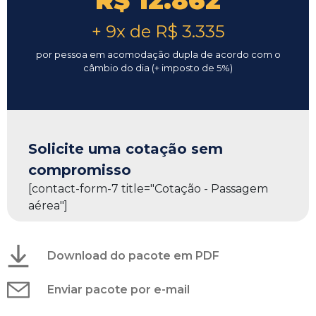
R$ 12.862
+ 9x de R$ 3.335
por pessoa em acomodação dupla de acordo com o
câmbio do dia (+ imposto de 5%)
Solicite uma cotação sem
compromisso
[contact-form-7 title="Cotação - Passagem
aérea"]
Download do pacote em PDF
Enviar pacote por e-mail