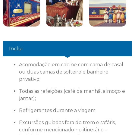
Inclui
Acomodação em cabine com cama de casal
ou duas camas de solteiro e banheiro
privativo;
Todas as refeições (café da manhã, almoço e
jantar);
Refrigerantes durante a viagem;
Excursões guiadas fora do trem e safáris,
conforme mencionado no itinerário –