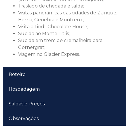
Traslado de chegada e saída;
Visitas panorâmicas das cidades de Zurique,
Berna, Genebra e Montreux;
Visita a Lindt Chocolate House;
Subida ao Monte Titlis;
Subida em trem de cremalheira para
Gornergrat;
Viagem no Glacier Express.
Roteiro
Hospedagem
Saídas e Preços
Observações