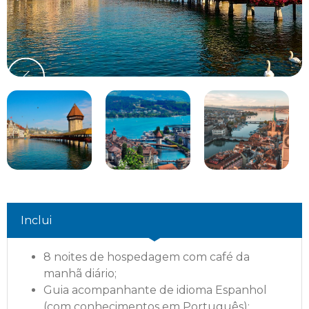
Inclui
8 noites de hospedagem com café da
manhã diário;
Guia acompanhante de idioma Espanhol
(com conhecimentos em Português);