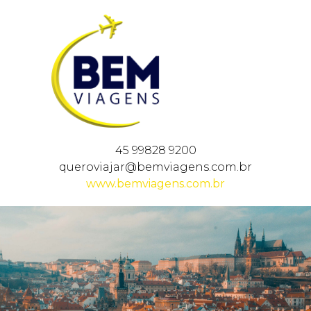
45 99828 9200
queroviajar@bemviagens.com.br
www.bemviagens.com.br