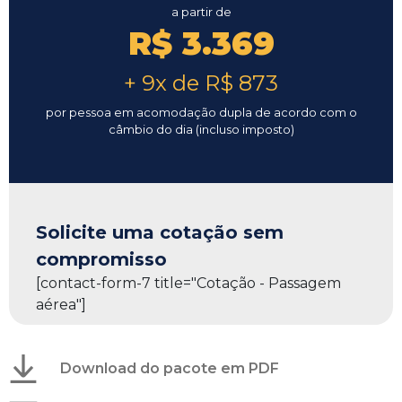
a partir de
R$ 3.369
+ 9x de R$ 873
por pessoa em acomodação dupla de acordo com o
câmbio do dia (incluso imposto)
Solicite uma cotação sem
compromisso
[contact-form-7 title="Cotação - Passagem
aérea"]
Download do pacote em PDF